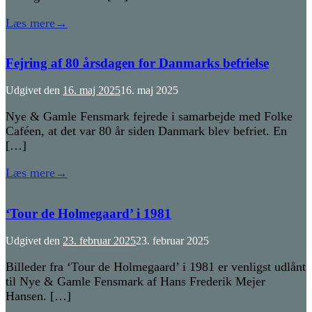
Læs mere
→
Fejring af 80 årsdagen for Danmarks befrielse
Udgivet den
16. maj 2025
16. maj 2025
Nye & Gamle Fensmark fejrede i samarbejde med Folke
Caféen, at det var 80 år siden Danmark blev befriet. En
[…]
Læs mere
→
‘Tour de Holmegaard’ i 1981
Udgivet den
23. februar 2025
23. februar 2025
Billeder fra ‘Tour de Holmegaard’ i 1981 er venligst udlånt
til Nye & Gamle Fensmark af Hans Frederik Mejer
Hansen. […]