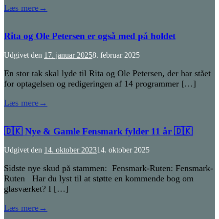
Læs mere
→
Rita og Ole Petersen er også med på holdet
Udgivet den
17. januar 2025
8. februar 2025
En stor tak skal lyde til Rita og Ole Petersen, der har stået
for optagelsen og redigeringen af 14 programmer […]
Læs mere
→
🇩🇰 Nye & Gamle Fensmark fylder 11 år 🇩🇰
Udgivet den
14. oktober 2023
14. oktober 2025
Sidste nye skud på stammen: Fensmark-Ruten: Fensmark-
Ruten Har du lyst til at støtte en kommende bog om
glasværket? I […]
Læs mere
→