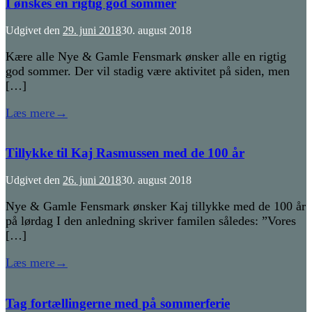
I ønskes en rigtig god sommer
Udgivet den
29. juni 2018
30. august 2018
Kære alle Nye & Gamle Fensmark ønsker alle en rigtig
god sommer. Der vil stadig være aktivitet på siden, men
[…]
Læs mere
→
Tillykke til Kaj Rasmussen med de 100 år
Udgivet den
26. juni 2018
30. august 2018
Nye & Gamle Fensmark ønsker Kaj tillykke med de 100 år
på lørdag I den anledning skriver familen således: ”Vores
[…]
Læs mere
→
Tag fortællingerne med på sommerferie