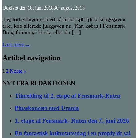
Udgivet den
18. juni 2018
30. august 2018
Tag fortællingerne med på ferie, køb fødselsdagsgaven
eller køb allerede julegaven nu. Kan købes i Fensmark
Brugsforenings kiosk, eller du […]
Læs mere
→
Artikel navigation
1
2
Næste »
NYT FRA REDAKTIONEN
Tilmelding til 2. etape af Fensmark-Ruten
Pinsekoncert med Urania
1. etape af Fensmark- Ruten den 7. juni 2026
En fantastisk kulturarvsdag i en propfyldt sal