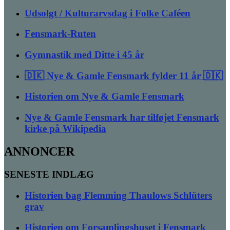
Udsolgt / Kulturarvsdag i Folke Caféen
Fensmark-Ruten
Gymnastik med Ditte i 45 år
🇩🇰 Nye & Gamle Fensmark fylder 11 år 🇩🇰
Historien om Nye & Gamle Fensmark
Nye & Gamle Fensmark har tilføjet Fensmark
kirke på Wikipedia
ANNONCER
SENESTE INDLÆG
Historien bag Flemming Thaulows Schlüters
grav
Historien om Forsamlingshuset i Fensmark