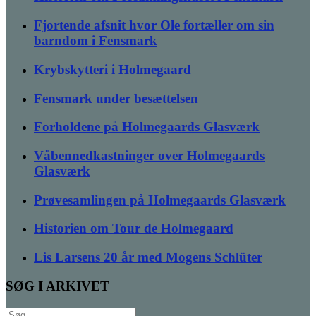
Fjortende afsnit hvor Ole fortæller om sin
barndom i Fensmark
Krybskytteri i Holmegaard
Fensmark under besættelsen
Forholdene på Holmegaards Glasværk
Våbennedkastninger over Holmegaards
Glasværk
Prøvesamlingen på Holmegaards Glasværk
Historien om Tour de Holmegaard
Lis Larsens 20 år med Mogens Schlüter
SØG I ARKIVET
Søg