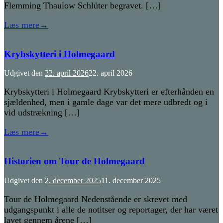
Flemming Thaulow Schlüter begravet. […]
Læs mere
→
Krybskytteri i Holmegaard
Udgivet den
22. april 2026
22. april 2026
Krybskytteri i Holmegaard Krybskytteri er efterhånden en
sjældenhed, men i gamle dage var det mere udbredt og i
vid udstrækning […]
Læs mere
→
Historien om Tour de Holmegaard
Udgivet den
2. december 2025
11. december 2025
Tour de Holmegaard Nedenstående er skrevet med
udgangspunkt i alle de notitser og reportager, der har været
lavet gennem årene […]