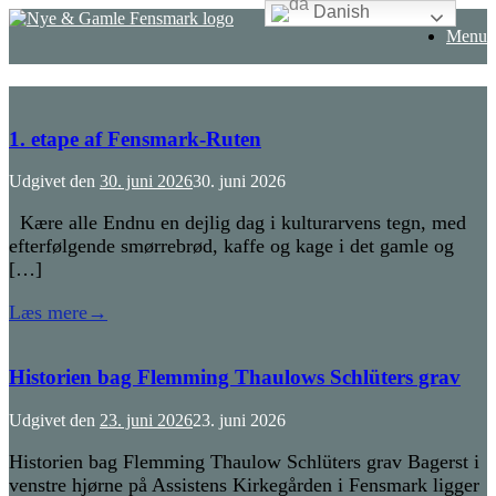
Danish
Gå
Menu
til
indhold
1. etape af Fensmark-Ruten
Udgivet den
30. juni 2026
30. juni 2026
Kære alle Endnu en dejlig dag i kulturarvens tegn, med
efterfølgende smørrebrød, kaffe og kage i det gamle og
[…]
Læs mere
→
Historien bag Flemming Thaulows Schlüters grav
Udgivet den
23. juni 2026
23. juni 2026
Historien bag Flemming Thaulow Schlüters grav Bagerst i
venstre hjørne på Assistens Kirkegården i Fensmark ligger