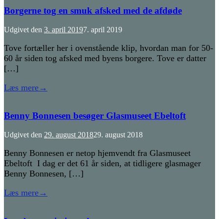
Borgerne tog en smuk afsked med de afdøde
Udgivet den
3. april 2019
7. april 2019
Tove fortæller her i ovenstående klip, hvordan man for 50-
60 år siden tog afsked med byens borgere. Tove er datter
[…]
Læs mere
→
Benny Bonnesen besøger Glasmuseet Ebeltoft
Udgivet den
29. august 2018
29. august 2018
Benny Bonnesen er netop hjemvendt fra Glasmuseet
Ebeltoft I dag er det 61 år siden, at tidligere glasmager
Benny Bonnesen, […]
Læs mere
→