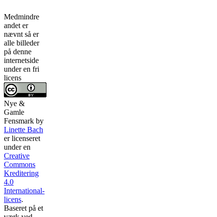
Medmindre
andet er
nævnt så er
alle billeder
på denne
internetside
under en fri
licens
Nye &
Gamle
Fensmark
by
Linette Bach
er licenseret
under en
Creative
Commons
Kreditering
4.0
International-
licens
.
Baseret på et
værk ved