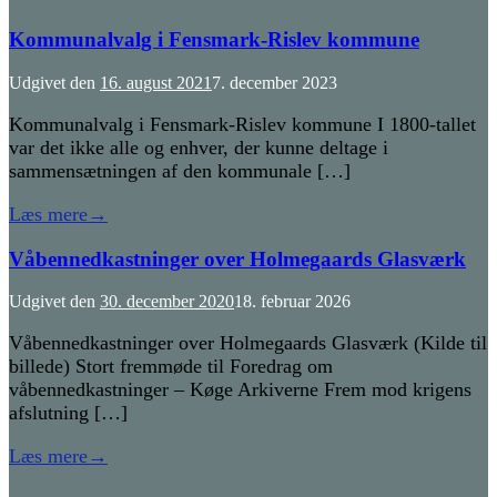
Kommunalvalg i Fensmark-Rislev kommune
Udgivet den
16. august 2021
7. december 2023
Kommunalvalg i Fensmark-Rislev kommune I 1800-tallet
var det ikke alle og enhver, der kunne deltage i
sammensætningen af den kommunale […]
Læs mere
→
Våbennedkastninger over Holmegaards Glasværk
Udgivet den
30. december 2020
18. februar 2026
Våbennedkastninger over Holmegaards Glasværk (Kilde til
billede) Stort fremmøde til Foredrag om
våbennedkastninger – Køge Arkiverne Frem mod krigens
afslutning […]
Læs mere
→